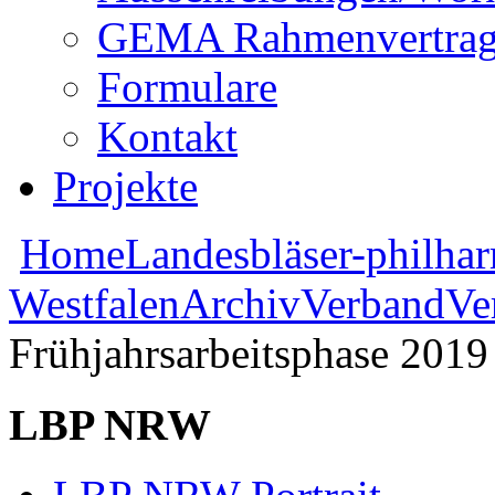
GEMA Rahmenvertra
Formulare
Kontakt
Projekte
Home
Landesbläser-philha
Westfalen
Archiv
Verband
Ve
Frühjahrsarbeitsphase 2019
LBP NRW