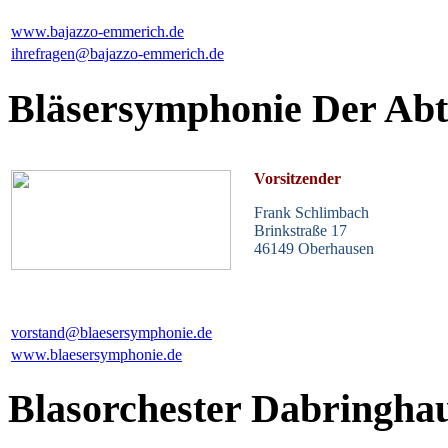
www.bajazzo-emmerich.de
ihrefragen@bajazzo-emmerich.de
Bläsersymphonie Der Ab
Vorsitzender
Frank Schlimbach
Brinkstraße 17
46149 Oberhausen
vorstand@blaesersymphonie.de
www.blaesersymphonie.de
Blasorchester Dabringha