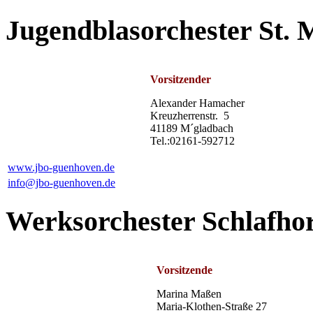
Jugendblasorchester St.
Vorsitzender
Alexander Hamacher
Kreuzherrenstr. 5
41189 M´gladbach
Tel.:02161-592712
www.jbo-guenhoven.de
info@jbo-guenhoven.de
Werksorchester Schlafhor
V
orsitzende
Marina Maßen
Maria-Klothen-Straße 27