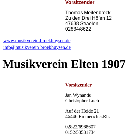
Vorsitzender
Thomas Meilenbrock
Zu den Drei Höfen 12
47638 Straelen
02834/8622
www.musikverein-broekhuysen.de
info@musikverein-broekhuysen.de
Musikverein Elten 1907
Vorsitzender
Jan Wynands
Christopher Lueb
Auf der Heide 21
46446 Emmerich a.Rh.
02822/6968607
0152/53531734