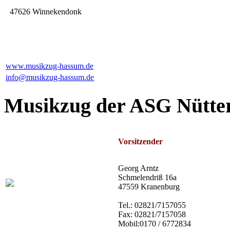
47626 Winnekendonk
www.musikzug-hassum.de
info@musikzug-hassum.de
Musikzug der ASG Nütte
Vorsitzender
Georg Arntz
Schmelendriß 16a
47559 Kranenburg
Tel.: 02821/7157055
Fax: 02821/7157058
Mobil:
0170 / 6772834