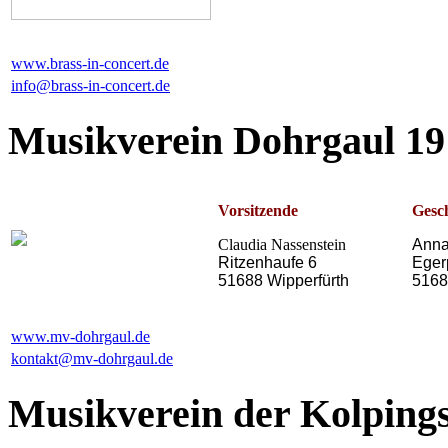
www.brass-in-concert.de
info@brass-in-concert.de
Musikverein Dohrgaul 191
Vorsitzende
Gesch
Claudia Nassenstein
Anna
Ritzenhaufe 6
Eger
51688 Wipperfürth
5168
www.mv-dohrgaul.de
kontakt@mv-dohrgaul.de
Musikverein der Kolping