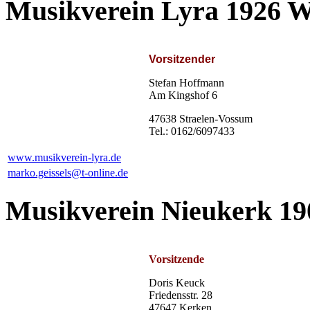
Musikverein Lyra 1926 W
Vorsitzender
Stefan Hoffmann
Am Kingshof 6
47638 Straelen-Vossum
Tel.: 0162/6097433
www.musikverein-lyra.de
marko.geissels@t-online.de
Musikverein Nieukerk 190
Vorsitzende
Doris Keuck
Friedensstr. 28
47647 Kerken